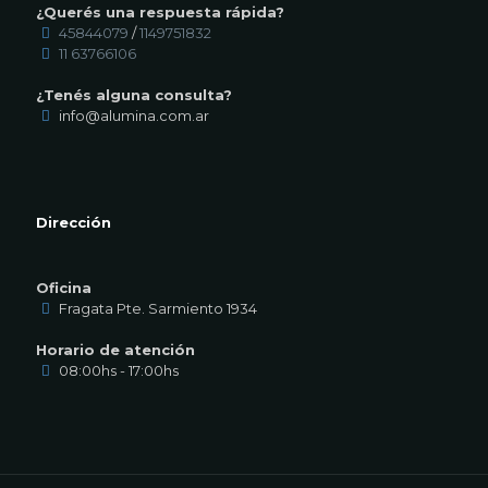
¿Querés una respuesta rápida?
45844079
/
1149751832
11 63766106
¿Tenés alguna consulta?
info@alumina.com.ar
Dirección
Oficina
Fragata Pte. Sarmiento 1934
Horario de atención
08:00hs - 17:00hs