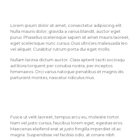
Lorem ipsum dolor sit amet, consectetur adipiscing elit.
Nulla mauris dolor, gravida a varius blandit, auctor eget
purus. Phasellus scelerisque sapien sit amet mauris laoreet,
eget scelerisque nunc cursus. Duis ultricies malesuada leo
vel aliquet. Curabitur rutrum porta dui eget mollis.
Nullam lacinia dictum auctor. Class aptent taciti sociosqu
ad litora torquent per conubia nostra, per inceptos
himenaeos. Orci varius natoque penatibus et magnis dis
parturient montes, nascetur ridiculus mus.
Fusce ut velit laoreet, tempus arcu eu, molestie tortor.
Nam vel justo cursus, faucibus lorem eget, egestas eros.
Maecenas eleifend erat at justo fringilla imperdiet id ac
magna. Suspendisse vel facilisis odio, at ornare nibh.