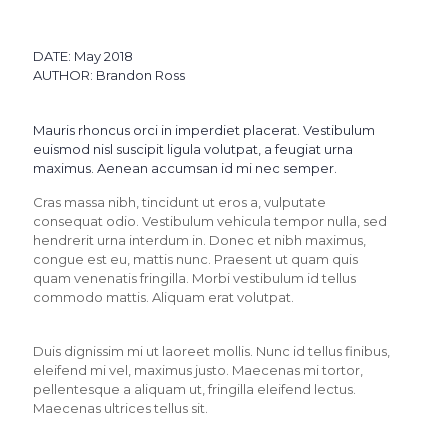
DATE: May 2018
AUTHOR: Brandon Ross
Mauris rhoncus orci in imperdiet placerat. Vestibulum
euismod nisl suscipit ligula volutpat, a feugiat urna
maximus. Aenean accumsan id mi nec semper.
Cras massa nibh, tincidunt ut eros a, vulputate
consequat odio. Vestibulum vehicula tempor nulla, sed
hendrerit urna interdum in. Donec et nibh maximus,
congue est eu, mattis nunc. Praesent ut quam quis
quam venenatis fringilla. Morbi vestibulum id tellus
commodo mattis. Aliquam erat volutpat.
Duis dignissim mi ut laoreet mollis. Nunc id tellus finibus,
eleifend mi vel, maximus justo. Maecenas mi tortor,
pellentesque a aliquam ut, fringilla eleifend lectus.
Maecenas ultrices tellus sit.